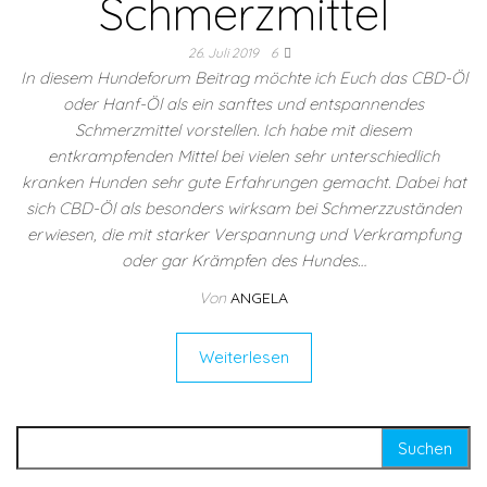
Schmerzmittel
26. Juli 2019
6
In diesem Hundeforum Beitrag möchte ich Euch das CBD-Öl
oder Hanf-Öl als ein sanftes und entspannendes
Schmerzmittel vorstellen. Ich habe mit diesem
entkrampfenden Mittel bei vielen sehr unterschiedlich
kranken Hunden sehr gute Erfahrungen gemacht. Dabei hat
sich CBD-Öl als besonders wirksam bei Schmerzzuständen
erwiesen, die mit starker Verspannung und Verkrampfung
oder gar Krämpfen des Hundes…
Von
ANGELA
Weiterlesen
Suchen nach: