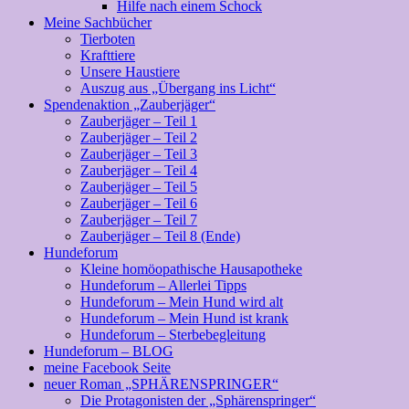
Hilfe nach einem Schock
Meine Sachbücher
Tierboten
Krafttiere
Unsere Haustiere
Auszug aus „Übergang ins Licht“
Spendenaktion „Zauberjäger“
Zauberjäger – Teil 1
Zauberjäger – Teil 2
Zauberjäger – Teil 3
Zauberjäger – Teil 4
Zauberjäger – Teil 5
Zauberjäger – Teil 6
Zauberjäger – Teil 7
Zauberjäger – Teil 8 (Ende)
Hundeforum
Kleine homöopathische Hausapotheke
Hundeforum – Allerlei Tipps
Hundeforum – Mein Hund wird alt
Hundeforum – Mein Hund ist krank
Hundeforum – Sterbebegleitung
Hundeforum – BLOG
meine Facebook Seite
neuer Roman „SPHÄRENSPRINGER“
Die Protagonisten der „Sphärenspringer“