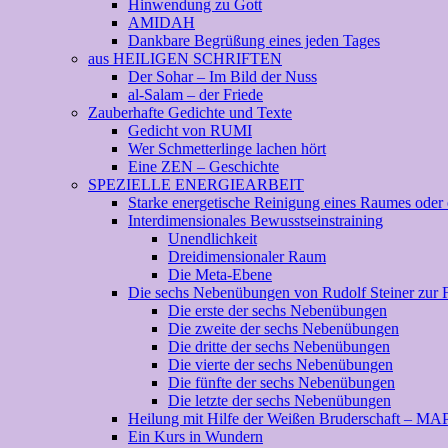
Hinwendung zu Gott
AMIDAH
Dankbare Begrüßung eines jeden Tages
aus HEILIGEN SCHRIFTEN
Der Sohar – Im Bild der Nuss
al-Salam – der Friede
Zauberhafte Gedichte und Texte
Gedicht von RUMI
Wer Schmetterlinge lachen hört
Eine ZEN – Geschichte
SPEZIELLE ENERGIEARBEIT
Starke energetische Reinigung eines Raumes oder e
Interdimensionales Bewusstseinstraining
Unendlichkeit
Dreidimensionaler Raum
Die Meta-Ebene
Die sechs Nebenübungen von Rudolf Steiner zur Fr
Die erste der sechs Nebenübungen
Die zweite der sechs Nebenübungen
Die dritte der sechs Nebenübungen
Die vierte der sechs Nebenübungen
Die fünfte der sechs Nebenübungen
Die letzte der sechs Nebenübungen
Heilung mit Hilfe der Weißen Bruderschaft – MAP
Ein Kurs in Wundern