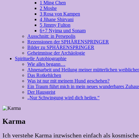
1 Ming Chen
2 Moshe
3 Rosa von Kampen
4 Jihane Shirvani
5 Jimmy Fulton
6+7 Nyima und Sonam
Ausschnitt: in Persepolis
Rezensionen der SPHÄRENSPRINGER
Bilder zu SPHÄRENSPRINGER
Geheimnisse der Archäologie
Spirituelle Autobiographie
Wie alles begann…
Ahnenarbeit und Heilung meiner mütterlichen weibliche
Das Rotkehlchen
Was ist nur mit meinem Hund geschehen?
Ein Traum führt mich in mein neues wunderbares Zuhau
Der Hausgeist
„Nur Schwingung wird dich heilen.“
Karma
Ich verstehe Karma inzwischen einfach als kosmisches