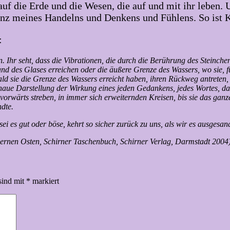
uf die Erde und die Wesen, die auf und mit ihr leben. 
nanz meines Handelns und Denkens und Fühlens. So is
:
llen. Ihr seht, dass die Vibrationen, die durch die Berührung des Stei
and des Glases erreichen oder die äußere Grenze des Wassers, wo sie, f
ld sie die Grenze des Wassers erreicht haben, ihren Rückweg antreten, h
e genaue Darstellung der Wirkung eines jeden Gedankens, jedes Wortes,
vorwärts streben, in immer sich erweiternden Kreisen, bis sie das ganz
dte.
i es gut oder böse, kehrt so sicher zurück zu uns, als wir es ausgesan
Fernen Osten, Schirner Taschenbuch, Schirner Verlag, Darmstadt 2004
sind mit
*
markiert