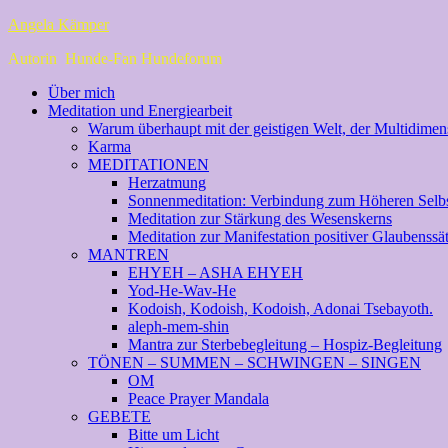
Angela Kämper
Autorin Hunde-Fan Hundeforum
Über mich
Meditation und Energiearbeit
Warum überhaupt mit der geistigen Welt, der Multidimens
Karma
MEDITATIONEN
Herzatmung
Sonnenmeditation: Verbindung zum Höheren Selb
Meditation zur Stärkung des Wesenskerns
Meditation zur Manifestation positiver Glaubenssä
MANTREN
EHYEH – ASHA EHYEH
Yod-He-Wav-He
Kodoish, Kodoish, Kodoish, Adonai Tsebayoth.
aleph-mem-shin
Mantra zur Sterbebegleitung – Hospiz-Begleitung
TÖNEN – SUMMEN – SCHWINGEN – SINGEN
OM
Peace Prayer Mandala
GEBETE
Bitte um Licht