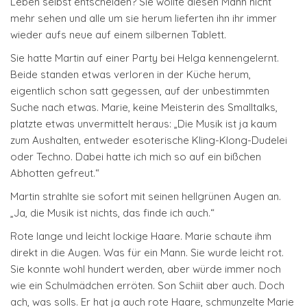
Leben selbst entscheiden? Sie wollte diesen Mann nicht
mehr sehen und alle um sie herum lieferten ihn ihr immer
wieder aufs neue auf einem silbernen Tablett.
Sie hatte Martin auf einer Party bei Helga kennengelernt.
Beide standen etwas verloren in der Küche herum,
eigentlich schon satt gegessen, auf der unbestimmten
Suche nach etwas. Marie, keine Meisterin des Smalltalks,
platzte etwas unvermittelt heraus: „Die Musik ist ja kaum
zum Aushalten, entweder esoterische Kling-Klong-Dudelei
oder Techno. Dabei hatte ich mich so auf ein bißchen
Abhotten gefreut.“
Martin strahlte sie sofort mit seinen hellgrünen Augen an.
„Ja, die Musik ist nichts, das finde ich auch.“
Rote lange und leicht lockige Haare. Marie schaute ihm
direkt in die Augen. Was für ein Mann. Sie wurde leicht rot.
Sie konnte wohl hundert werden, aber würde immer noch
wie ein Schulmädchen erröten. Son Schiit aber auch. Doch
ach, was solls. Er hat ja auch rote Haare, schmunzelte Marie