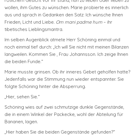
rötlichem Gesicht vor ihr stand, nun zu lieben oder lieben zu
wollen, ihm Gutes zu wünschen. Marie probierte es innerlich
aus und sprach in Gedanken den Satz: Ich wünsche Ihnen
Frieden, Licht und Liebe.
Om mani padme hum
– ihr
tibetisches Lieblingsmantra.
Im selben Augenblick atmete Herr Schöning einmal und
noch einmal tief durch: „Ich will Sie nicht mit meinen Bilanzen
langweilen. Kommen Sie , Frau Johannsson. Ich zeige Ihnen
die beiden Funde.“
Marie musste grinsen. Ob ihr inneres Gebet geholfen hatte?
Jedenfalls war die Stimmung nun wieder entspannter. Sie
folgte Schöning hinter die Absperrung.
„Hier, sehen Sie.“
Schöning wies auf zwei schmutzige dunkle Gegenstände,
die in einem Winkel der Packecke, wohl der Abteilung für
Bananen, lagen.
„Hier haben Sie die beiden Gegenstände gefunden?“