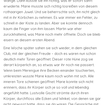
Wange. Dann küsste sie ihn richtig, was er sofort sanft
erwiderte. Marie musste sich richtig losreißen von diesem
rothaarigen Juwel. Und sie beherrschte sich, ihn nicht gleich
mit in ihr Körbchen zu nehmen. Es war immer ein Fehler, zu
schnell in der Kiste zu landen. Aber sie konnte dennoch
kaum die Finger von ihm lassen. Martin war eher
zurückhaltend, was Marie noch mehr öffnete. Doch sie blieb
eisern an diesem ersten Abend.
Eine Woche später sahen sie sich wieder, in dem gleichen
Club, mit der gleichen Freude – doch es waren nun schon
deutlich mehr Türen geöffnet. Dieser rote Hüne zog sie
derart körperlich an, so etwas war ihr noch nie passiert.
Wenn beim Merengue ihre Becken einander touchierten,
umkreisten wusste Marie kaum noch wohin mit sich. Alle
inneren Tore schienen geöffnet: Marie konnte sich nicht
erinnern, dass ihr Körper sich je so voll und lebendig
angefühlt hatte. Lustvolle Gischt strömte durch ihren
Körper, durchfloss alle Ecken und Winkel, von denen sie gar
nicht gewusst hatte, dass sie da waren. Die Gespräche mit