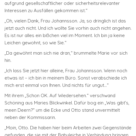
aufgrund gesellschaftlicher oder sicherheitsrelevanter
Interessen zu Ausfällen gekommen ist.“
„Oh, vielen Dank, Frau Johannsson. Ja, so dringlich ist das
jetzt auch nicht. Und ich wollte Sie vorhin auch nicht angehen.
Es ist nur alles ein bißchen viel im Moment. Ich bin ja keine
Leichen gewohnt, so wie Sie.“
„Da gewöhnt man sich nie dran,“ brummelte Marie vor sich
hin.
„Ich lass Sie jetzt hier alleine, Frau Johannsson. Wenn noch
etwas ist – ich bin in meinem Büro. Sonst verabschiede ich
mich erst einmal von Ihnen. Und nichts für ungut…“
Mit ihrem „Schon OK. Auf Wiedersehen.“ verschwand
Schöning aus Maries Blickwinkel. Dafür bog ein „Was gibt’s,
meen Deern?“ um die Ecke und Otto stand unvermittelt
neben der Kommissarin.
„Moin, Otto. Die haben hier beim Arbeiten zwei Gegenstände
gefunden, die sie mit der Babyleiche in Verbindung bringen.