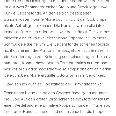
Marie ließ den Lichtkegel durch den dunklen Winkel kreisen.
Im gut zwei Zentimeter dicken Staub und Dreck lagen zwei
dunkle Gegenstände. An den seitlich gestapelten
Bananenkisten konnte Marie auch im Licht der Stablampe
nichts Auffälliges erkennen. Die Kartons waren alle intakt,
keiner aufgerissen oder sonst wie beschädigt. Die Kartons
bildeten eine etwa zwei Meter hohe Pappmauer um diese
Schmuddelecke herum. Die Gegenstände schienen folglich
nicht aus einem der Kartons herausgefallen zu sein. Wenn
die Schilderungen von Schöning und seines Lagerarbeiters
stimmten, konnte diese beiden Teile eigentlich nur jemand
hier verloren oder möglicherweise sogar absichtlich hierhin
gelegt haben. Marie erzählte Otto Storm ihre Gedanken.
„Jow, seh ich auch so.“ bestätigte der Kriminaltechniker.
Dann nahm Marie die beiden Gegenstände genauer unter
die Lupe. Auf den ersten Blick schien es sich tatsächlich um
einen Wedel und eine primitive Puppe zu handeln. Marie zog
ihre Latex-Handschuhe an und nahm zunächst die Puppe