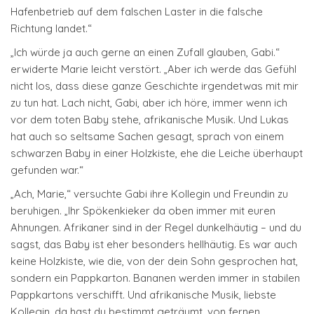
Hafenbetrieb auf dem falschen Laster in die falsche
Richtung landet.“
„Ich würde ja auch gerne an einen Zufall glauben, Gabi.“
erwiderte Marie leicht verstört. „Aber ich werde das Gefühl
nicht los, dass diese ganze Geschichte irgendetwas mit mir
zu tun hat. Lach nicht, Gabi, aber ich höre, immer wenn ich
vor dem toten Baby stehe, afrikanische Musik. Und Lukas
hat auch so seltsame Sachen gesagt, sprach von einem
schwarzen Baby in einer Holzkiste, ehe die Leiche überhaupt
gefunden war.“
„Ach, Marie,“ versuchte Gabi ihre Kollegin und Freundin zu
beruhigen. „Ihr Spökenkieker da oben immer mit euren
Ahnungen. Afrikaner sind in der Regel dunkelhäutig – und du
sagst, das Baby ist eher besonders hellhäutig. Es war auch
keine Holzkiste, wie die, von der dein Sohn gesprochen hat,
sondern ein Pappkarton. Bananen werden immer in stabilen
Pappkartons verschifft. Und afrikanische Musik, liebste
Kollegin, da hast du bestimmt geträumt, von fernen